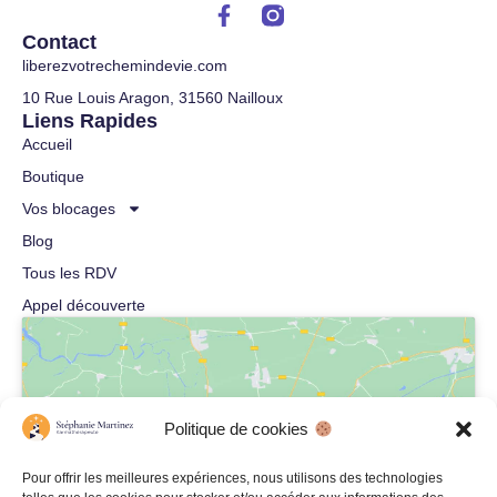
Contact
liberezvotrechemindevie.com
10 Rue Louis Aragon, 31560 Nailloux
Liens Rapides
Accueil
Boutique
Vos blocages
Blog
Tous les RDV
Appel découverte
Politique de cookies
Cliquez pour accepter les cookies
Pour offrir les meilleures expériences, nous utilisons des technologies
marketing et activer ce contenu