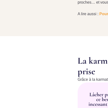
proches… et vous
A lire aussi :
Pour
La karm
prise
Grâce à la karmat
Lâcher pr
ce be
incessant