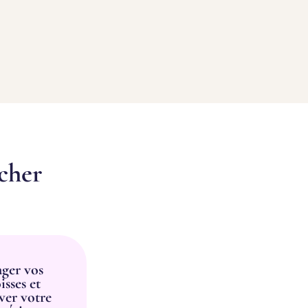
cher
ager vos
isses et
ver votre