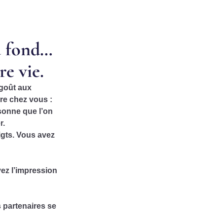
u fond…
re vie.
 goût aux
ère chez vous :
rsonne que l’on
r.
igts. Vous avez
ez l’impression
s partenaires se