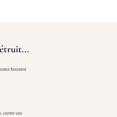
truit...
istes finissent
, contre vos