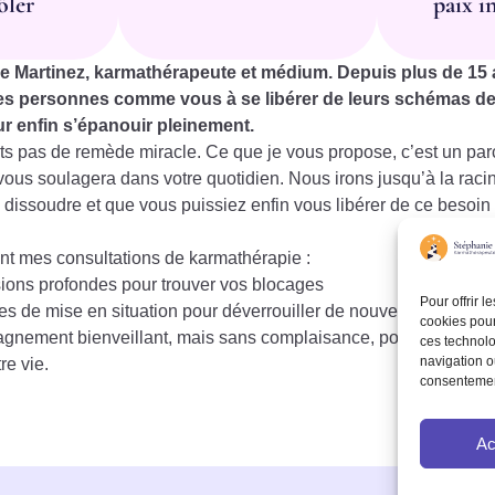
ôler
paix i
e Martinez, karmathérapeute et médium. Depuis plus de 15 
s personnes comme vous à se libérer de leurs schémas de
r enfin s’épanouir pleinement.
s pas de remède miracle. Ce que je vous propose, c’est un par
vous soulagera dans votre quotidien. Nous irons jusqu’à la raci
 dissoudre et que vous puissiez enfin vous libérer de ce besoin 
t mes consultations de karmathérapie :
ions profondes pour trouver vos blocages
Pour offrir 
es de mise en situation pour déverrouiller de nouveaux chemi
cookies pour
nement bienveillant, mais sans complaisance, pour vous aider
ces technolo
navigation ou
re vie.
consentement
Ac