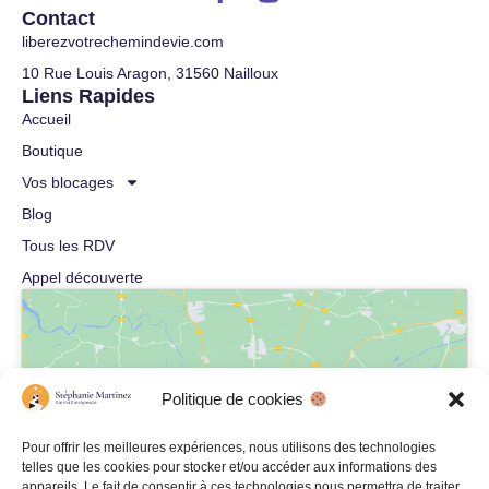
Contact
liberezvotrechemindevie.com
10 Rue Louis Aragon, 31560 Nailloux
Liens Rapides
Accueil
Boutique
Vos blocages
Blog
Tous les RDV
Appel découverte
Politique de cookies
Cliquez pour accepter les cookies
Pour offrir les meilleures expériences, nous utilisons des technologies
marketing et activer ce contenu
telles que les cookies pour stocker et/ou accéder aux informations des
appareils. Le fait de consentir à ces technologies nous permettra de traiter